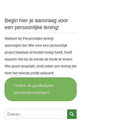
Begin hier je aanvraag voor
een persoonlijke lening!
Welkom bij Persoonlijke-lening-
aanvragen.be! Wie voor een persoonlijk
project kapitaal of krediet nodig heeft, hoeft
daarom niet bij de eerste de beste te lenen!
Wie goed vergelijkt, vindt zeker een lening die
hem het meeste profijt oplevert!
Ontdek de goedkoopste
persoonlijke leningen!