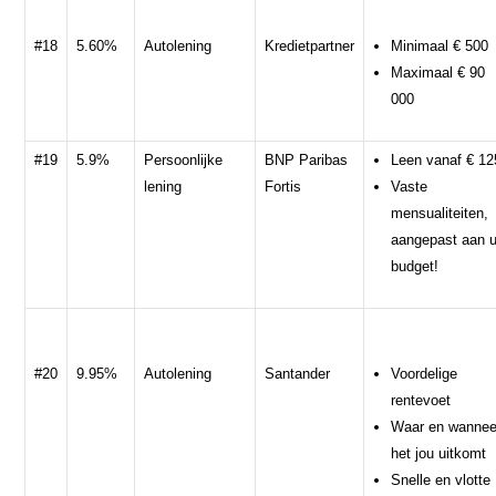
#18
5.60%
Autolening
Kredietpartner
Minimaal € 500
Maximaal € 90
000
#19
5.9%
Persoonlijke
BNP Paribas
Leen vanaf € 12
lening
Fortis
Vaste
mensualiteiten,
aangepast aan 
budget!
#20
9.95%
Autolening
Santander
Voordelige
rentevoet
Waar en wannee
het jou uitkomt
Snelle en vlotte