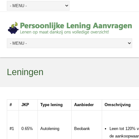
Leningen
#
JKP
Type lening
Aanbieder
Omschrijving
#1
0.65%
Autolening
Beobank
Leen tot 120% 
de aankoopwaar