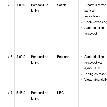
#15
4.99%
Persoonlijke
Cofidis
U hoeft niet van
lening
bank te
veranderen
Geen verrassin
Aantrekkelijke
rentevoet
#16
4.99%
Persoonlijke
Beobank
Aantrekkelijke
lening
rentevoet van
4,99% JKP
Lening op maat
Vlotte afhandeli
#17
5.43%
Persoonlijke
KBC
lening