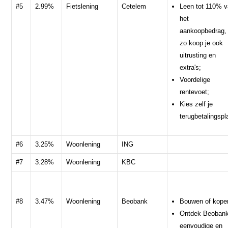
#5
2.99%
Fietslening
Cetelem
Leen tot 110% 
het
aankoopbedrag,
zo koop je ook
uitrusting en
extra's;
Voordelige
rentevoet;
Kies zelf je
terugbetalingspl
#6
3.25%
Woonlening
ING
#7
3.28%
Woonlening
KBC
#8
3.47%
Woonlening
Beobank
Bouwen of kope
Ontdek Beobank
eenvoudige en