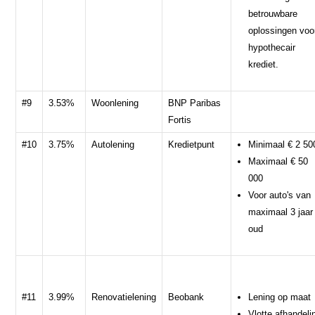
betrouwbare
oplossingen voo
hypothecair
krediet.
#9
3.53%
Woonlening
BNP Paribas
Fortis
#10
3.75%
Autolening
Kredietpunt
Minimaal € 2 50
Maximaal € 50
000
Voor auto's van
maximaal 3 jaar
oud
#11
3.99%
Renovatielening
Beobank
Lening op maat
Vlotte afhandeli